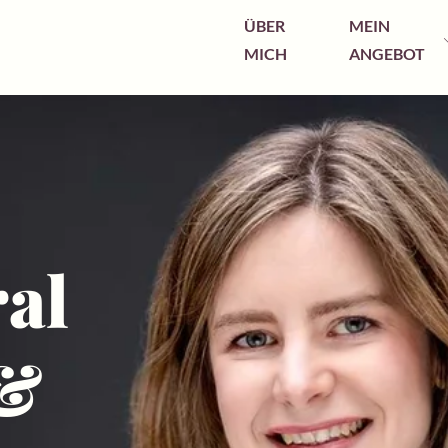
ÜBER
MEIN
MICH
ANGEBOT
al
 &