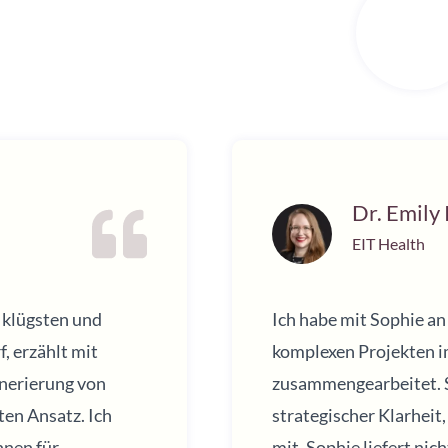
Dr. Emily
EIT Health
n klügsten und
Ich habe mit Sophie an
f, erzählt mit
komplexen Projekten i
enerierung von
zusammengearbeitet. S
ten Ansatz. Ich
strategischer Klarheit
nnen für
mit. Sophie liefert nic